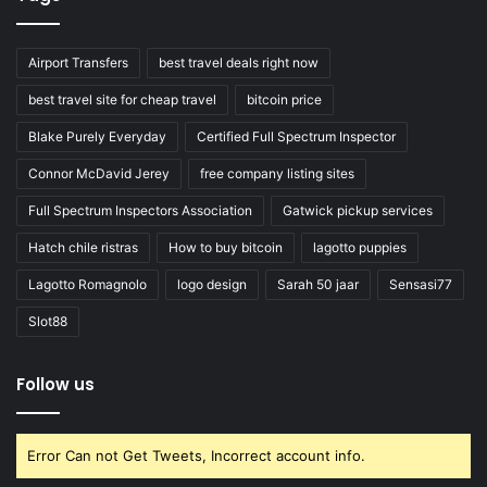
Airport Transfers
best travel deals right now
best travel site for cheap travel
bitcoin price
Blake Purely Everyday
Certified Full Spectrum Inspector
Connor McDavid Jerey
free company listing sites
Full Spectrum Inspectors Association
Gatwick pickup services
Hatch chile ristras
How to buy bitcoin
lagotto puppies
Lagotto Romagnolo
logo design
Sarah 50 jaar
Sensasi77
Slot88
Follow us
Error Can not Get Tweets, Incorrect account info.