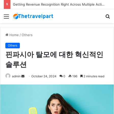
Getting Revenue Recognition Right Across Multiple Active Projects
Menu
S
fo
Home
/
Others
Others
핀파시아 탈모에 대한 혁신적인
솔루션
Send
admin
October 24, 2024
0
196
2 minutes read
an
email