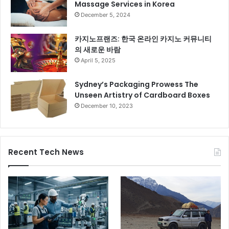
Massage Services in Korea
December 5, 2024
카지노프랜즈: 한국 온라인 카지노 커뮤니티
의 새로운 바람
April 5, 2025
Sydney’s Packaging Prowess The
Unseen Artistry of Cardboard Boxes
December 10, 2023
Recent Tech News