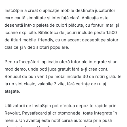
InstaSpin a creat o aplicație mobile destinată jucătorilor
care caută simplitate și interfață clară. Aplicația este
desenată într-o paletă de culori plăcute, cu fonturi mari și
icoane explicite. Biblioteca de jocuri include peste 1.500
de titluri mobile-friendly, cu un accent deosebit pe sloturi
clasice și video sloturi populare.
Pentru începători, aplicația oferă tutoriale integrate și un
mod demo, unde poți juca gratuit fără a-ți crea cont.
Bonusul de bun venit pe mobil include 30 de rotiri gratuite
la un slot clasic, valabile 7 zile, fără cerințe de rulaj
atașate.
Utilizatorii de InstaSpin pot efectua depozite rapide prin
Revolut, Paysafecard și criptomonede, toate integrate în
meniu. Un avantaj este notificarea automată prin push