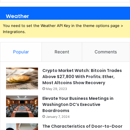
Weather
You need to set the Weather API Key in the theme options page >
Integrations.
Popular
Recent
Comments
Crypto Market Watch: Bitcoin Trades
Above $27,800 With Profits; Ether,
Most Altcoins Show Recovery
May 29, 2023
Elevate Your Business Meetings in
Washington DC’s Executive
Boardrooms
January 7, 2024
The Characteristics of Door-to-Door