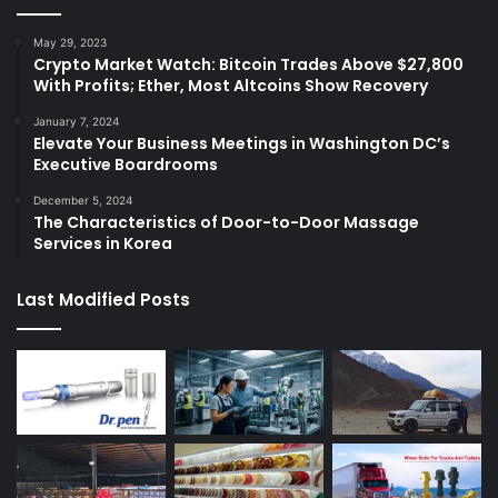
May 29, 2023
Crypto Market Watch: Bitcoin Trades Above $27,800
With Profits; Ether, Most Altcoins Show Recovery
January 7, 2024
Elevate Your Business Meetings in Washington DC’s
Executive Boardrooms
December 5, 2024
The Characteristics of Door-to-Door Massage
Services in Korea
Last Modified Posts