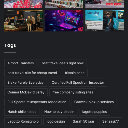
Tags
Airport Transfers
best travel deals right now
best travel site for cheap travel
bitcoin price
Blake Purely Everyday
Certified Full Spectrum Inspector
Connor McDavid Jerey
free company listing sites
Full Spectrum Inspectors Association
Gatwick pickup services
Hatch chile ristras
How to buy bitcoin
lagotto puppies
Lagotto Romagnolo
logo design
Sarah 50 jaar
Sensasi77