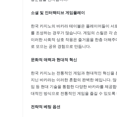
소셜 및 인터랙티브 게임플레이
한국 카지노의 바카라 테이블은 플레이어들이 서로
를 조성하는 경우가 많습니다. 게임의 스릴은 각 
이러한 사회적 상호 작용은 즐거움을 한층 더해주
로 모으는 공유 경험으로 만듭니다.
문화적 매력과 현대적 혁신
한국 카지노는 전통적인 게임과 현대적인 혁신을 
지닌 바카라는 이러한 혼합의 완벽한 예입니다. 많
임 등 현대 기술을 통합한 다양한 바카라를 제공합
대적인 방식으로 전통적인 게임을 즐길 수 있도록
전략적 베팅 옵션