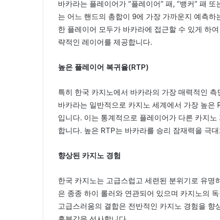
바카라는 플레이어가 “플레이어” 패, “뱅커” 패 
는 어느 핸드의 총합이 9에 가장 가까운지 예측하
한 플레이어 모두가 바카라에 접근할 수 있게 하여
략적인 레이어를 제공합니다.
높은 플레이어 복귀율(RTP)
특히 한국 카지노에서 바카라의 가장 매력적인 측면 중 
바카라는 일반적으로 카지노 세계에서 가장 높은 RTP
입니다. 이는 통계적으로 플레이어가 다른 카지노 
합니다. 높은 RTP는 바카라를 승리 잠재력을 
향상된 카지노 경험
한국 카지노는 고급스럽고 세련된 분위기로 유명하
은 종종 하이 롤러와 연관되어 있으며 카지노의 
고급스러움의 결합은 전반적인 카지노 경험을 향
흥분감을 선사합니다.