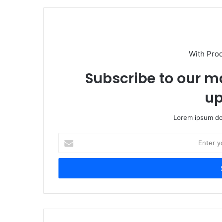
With Pro
Subscribe to our ma
up
Lorem ipsum dol
Enter
your
Email
address