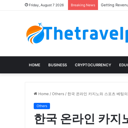
Getting Revenu
Friday, August 7 2026
Breaking News
HOME
BUSINESS
CRYPTOCURRENCY
EDU
Home
/
Others
/
한국 온라인 카지노와 스포츠 베팅의
Others
한국 온라인 카지