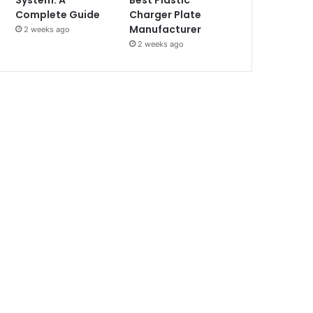
System: A
Best Plastic
Complete Guide
Charger Plate
Manufacturer
2 weeks ago
2 weeks ago