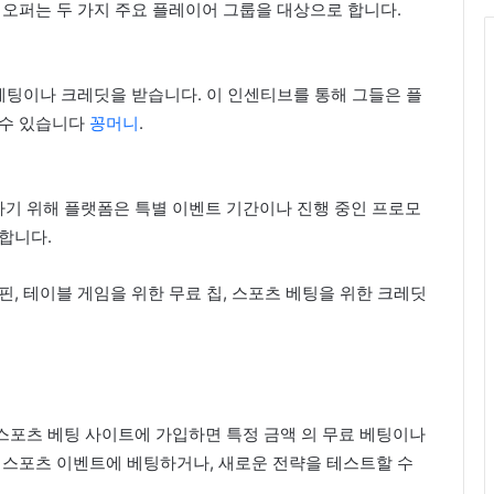
 오퍼는 두 가지 주요 플레이어 그룹을 대상으로 합니다.
 베팅이나 크레딧을 받습니다. 이 인센티브를 통해 그들은 플
 수 있습니다
꽁머니
.
기 위해 플랫폼은 특별 이벤트 기간이나 진행 중인 프로모
합니다.
, 테이블 게임을 위한 무료 칩, 스포츠 베팅을 위한 크레딧
스포츠 베팅 사이트에 가입하면 특정 금액 의 무료 베팅이나
 스포츠 이벤트에 베팅하거나, 새로운 전략을 테스트할 수