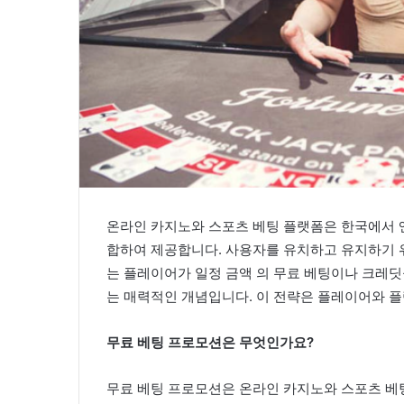
온라인 카지노와 스포츠 베팅 플랫폼은 한국에서
합하여 제공합니다. 사용자를 유치하고 유지하기
는 플레이어가 일정 금액 의 무료 베팅이나 크레딧
는 매력적인 개념입니다. 이 전략은 플레이어와 플
무료 베팅 프로모션은 무엇인가요?
무료 베팅 프로모션은 온라인 카지노와 스포츠 베