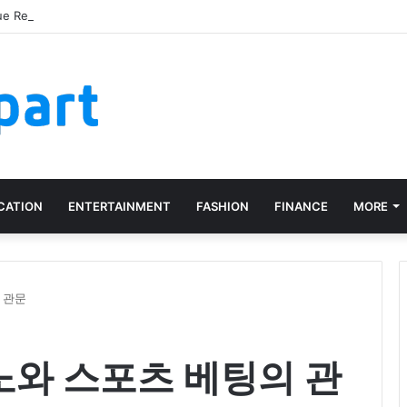
e Recognition Right Across Multiple Active Projects
CATION
ENTERTAINMENT
FASHION
FINANCE
MORE
 관문
노와 스포츠 베팅의 관