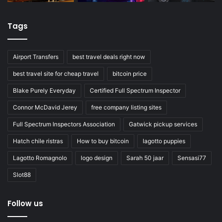
Tags
Airport Transfers
best travel deals right now
best travel site for cheap travel
bitcoin price
Blake Purely Everyday
Certified Full Spectrum Inspector
Connor McDavid Jerey
free company listing sites
Full Spectrum Inspectors Association
Gatwick pickup services
Hatch chile ristras
How to buy bitcoin
lagotto puppies
Lagotto Romagnolo
logo design
Sarah 50 jaar
Sensasi77
Slot88
Follow us