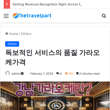
Getting Revenue Recognition Right Across Multiple Active Projects
Menu
S
fo
Home
/
Others
Others
독보적인 서비스의 품질 가라오
케가격
Send
admin
February 1, 2024
0
521
2 minutes read
an
email