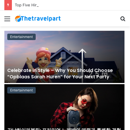
Top Five Himalayan Holiday Packages for Your Next Adventure
Menu
S
fo
Entertainment
Celebrate in Style – Why You Should Choose
“Opblaas Sarah Huren” for Your Next Party
Entertainment