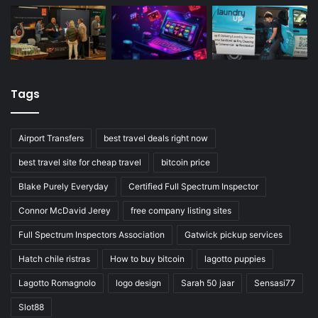
Tags
Airport Transfers
best travel deals right now
best travel site for cheap travel
bitcoin price
Blake Purely Everyday
Certified Full Spectrum Inspector
Connor McDavid Jerey
free company listing sites
Full Spectrum Inspectors Association
Gatwick pickup services
Hatch chile ristras
How to buy bitcoin
lagotto puppies
Lagotto Romagnolo
logo design
Sarah 50 jaar
Sensasi77
Slot88