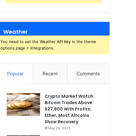
Weather
You need to set the Weather API Key in the theme
options page > Integrations.
Popular
Recent
Comments
Crypto Market Watch:
Bitcoin Trades Above
$27,800 With Profits;
Ether, Most Altcoins
Show Recovery
May 29, 2023