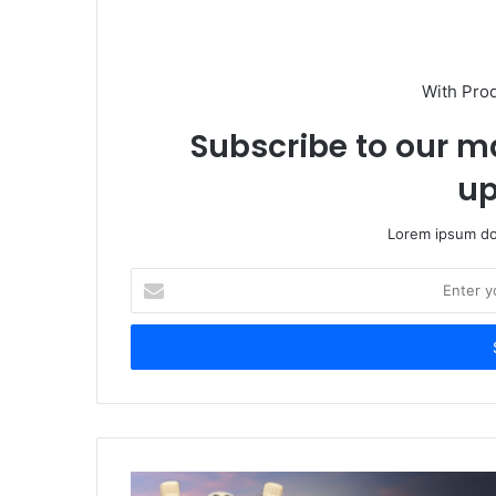
With Pro
Subscribe to our ma
up
Lorem ipsum dol
Enter
your
Email
address