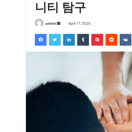
니티 탐구
Send
admin
April 17, 2025
an
Facebook
Twitter
LinkedIn
Tumblr
Pinterest
Reddit
email