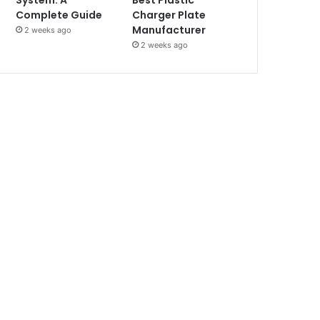
System: A
Best Plastic
Complete Guide
Charger Plate
Manufacturer
2 weeks ago
2 weeks ago