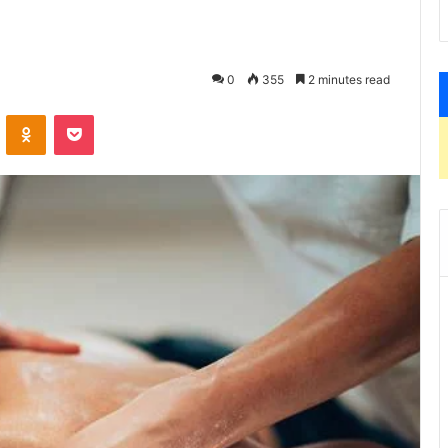
0
355
2 minutes read
VKontakte
Odnoklassniki
Pocket