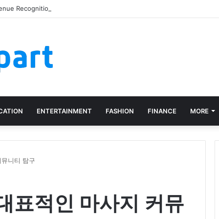
enue Recognition Right Across Multiple Active Projects
CATION
ENTERTAINMENT
FASHION
FINANCE
MORE
커뮤니티 탐구
 대표적인 마사지 커뮤