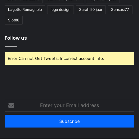
Lagotto Romagnolo
logo design
Sarah 50 jaar
Sensasi77
Slot88
Follow us
Error Can not Get Tweets, Incorrect account info.
Enter
your
Email
address