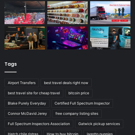
Tags
Airport Transfers
best travel deals right now
best travel site for cheap travel
bitcoin price
Blake Purely Everyday
Certified Full Spectrum Inspector
Connor McDavid Jerey
free company listing sites
Full Spectrum Inspectors Association
Gatwick pickup services
Hatch chile ristras
How to buy bitcoin
lagotto puppies