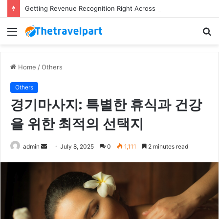
Getting Revenue Recognition Right Across Multiple Active Projects
Menu
S
fo
Home
/
Others
Others
경기마사지: 특별한 휴식과 건강
을 위한 최적의 선택지
Send
admin
July 8, 2025
0
1,111
2 minutes read
an
email